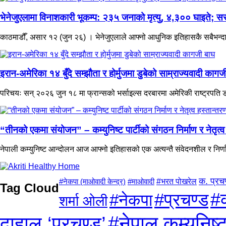
भेनेजुएलामा विनाशकारी भूकम्प: २३५ जनाको मृत्यु, ४,३०० घाइते; सरक
काठमाडौँ, असार १२ (जुन २६) । भेनेजुएलाले आफ्नो आधुनिक इतिहासकै सबैभन्दा व
इरान-अमेरिका १४ बुँदे सम्झौता र होर्मुजमा डुबेको साम्राज्यवादी कागज
परिचयः सन् २०२६ जुन १८ मा फ्रान्सको भर्साइल्स दरबारमा अमेरिकी राष्ट्रपति डोना
“तीनको एकमा संयोजन” – कम्युनिष्ट पार्टीको संगठन निर्माण र नेतृत
नेपाली कम्युनिष्ट आन्दोलन आज आफ्नो इतिहासको एक अत्यन्तै संवेदनशील र निर्
क. प्रच
#माओवादी
#भरत पोखरेल
#नेकपा (माओवादी केन्द्र)
Tag Cloud
#प्रचण्ड
#
#नेकपा
शर्मा ओली
#नेपाल कम्युनिष्ट
दाहाल ‘प्रचण्ड’