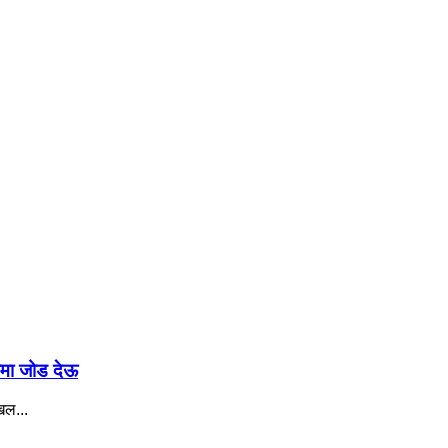
ामा जोड देऊ
िल...