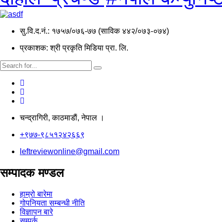
सु.वि.द.नं.: १७५७/०७६-७७ (साविक ४४२/०७३-०७४)
प्रकाशक: श्री प्रकृति मिडिया प्रा. लि.
चन्द्रागिरी, काठमाडाैं, नेपाल ।
+९७७-९८५१२४२६६९
leftreviewonline@gmail.com
सम्पादक मण्डल
हाम्रो बारेमा
गोपनियता सम्बन्धी नीति
विज्ञापन बारे
सम्पर्क