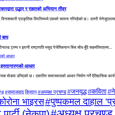
ारद्वारा उद्धार र राहतको अभियान तीव्र
िनाशकारी प्राकृतिक विपत्तिमध्ये एकको सामना गरिरहेको छ। उत्तरी भेनेजुएलामा 
ी बाघ
ल्ड ट्रम्प र इरानी राष्ट्रपति मसुद पेजेश्कियान बिच चौध बुँदे सहमतिपत्रमा...
्व हस्तान्तरणको आधार
णायक मोडमा उभिएको छ। एकातिर समाजवादको आधार निर्माण गर्ने ऐतिहासिक कार्यभा
#कविता
#ने
#जनयुद्ध
किसान
#अध्यक्ष प्रचण्ड
ण्ड
#समाजवाद
#पुष्पकमल दाहाल ‘प्
कोरोना भाइरस
#अध्यक्ष प्रचण्ड
 पार्टी (नेकपा)