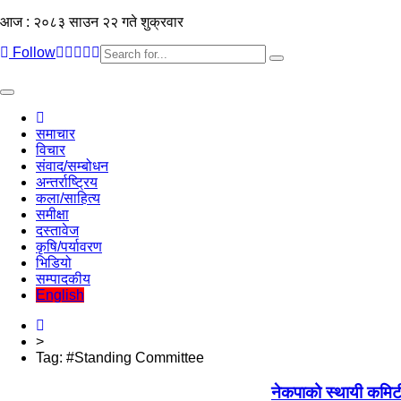
आज : २०८३ साउन २२ गते शुक्रवार
Follow
Toggle
navigation
समाचार
विचार
संवाद/सम्बोधन
अन्तर्राष्ट्रिय
कला/साहित्य
समीक्षा
दस्तावेज
कृषि/पर्यावरण
भिडियो
सम्पादकीय
English
>
Tag:
#Standing Committee
नेकपाको स्थायी कमिटी 