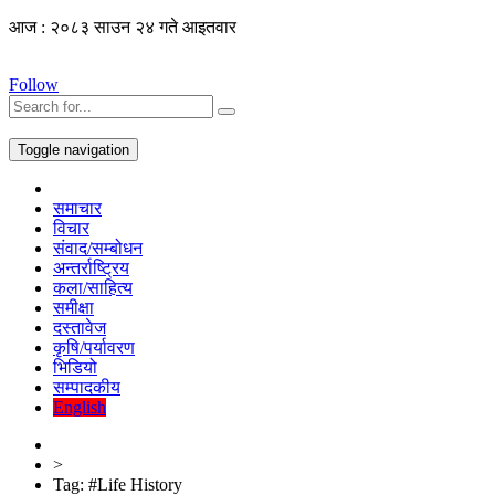
आज : २०८३ साउन २४ गते आइतवार
Follow
Toggle navigation
समाचार
विचार
संवाद/सम्बोधन
अन्तर्राष्ट्रिय
कला/साहित्य
समीक्षा
दस्तावेज
कृषि/पर्यावरण
भिडियो
सम्पादकीय
English
>
Tag:
#Life History