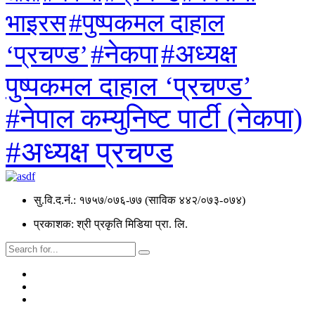
#पुष्पकमल दाहाल
भाइरस
#अध्यक्ष
#नेकपा
‘प्रचण्ड’
पुष्पकमल दाहाल ‘प्रचण्ड’
#नेपाल कम्युनिष्ट पार्टी (नेकपा)
#अध्यक्ष प्रचण्ड
सु.वि.द.नं.: १७५७/०७६-७७ (साविक ४४२/०७३-०७४)
प्रकाशक: श्री प्रकृति मिडिया प्रा. लि.