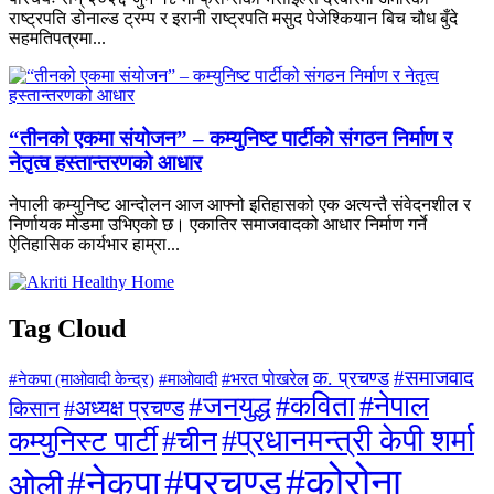
राष्ट्रपति डोनाल्ड ट्रम्प र इरानी राष्ट्रपति मसुद पेजेश्कियान बिच चौध बुँदे
सहमतिपत्रमा...
“तीनको एकमा संयोजन” – कम्युनिष्ट पार्टीको संगठन निर्माण र
नेतृत्व हस्तान्तरणको आधार
नेपाली कम्युनिष्ट आन्दोलन आज आफ्नो इतिहासको एक अत्यन्तै संवेदनशील र
निर्णायक मोडमा उभिएको छ। एकातिर समाजवादको आधार निर्माण गर्ने
ऐतिहासिक कार्यभार हाम्रा...
Tag Cloud
#समाजवाद
क. प्रचण्ड
#माओवादी
#भरत पोखरेल
#नेकपा (माओवादी केन्द्र)
#जनयुद्ध
#कविता
#नेपाल
#अध्यक्ष प्रचण्ड
किसान
#प्रधानमन्त्री केपी शर्मा
कम्युनिस्ट पार्टी
#चीन
#कोरोना
#प्रचण्ड
#नेकपा
ओली