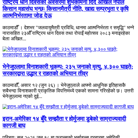
राष्ट्रिय धान दिवसको अवसरमा शुभकामना दिँदै अखिल नेपाल
किसान महासंघ भन्छः किसानमैत्री नीति, खाद्य सम्प्रभुता र कृषि
आत्मनिर्भरतामा जोड देऊ
काठमाडौँ । देशभर "जलवायुमैत्री प्रविधि, धानमा आत्मनिर्भरता र समृद्धि" भन्ने
नारासहित २३औँ राष्ट्रिय धान दिवस तथा रोपाइँ महोत्सव २०८३ मनाइरहेका
बेला अखिल...
भेनेजुएलामा विनाशकारी भूकम्प: २३५ जनाको मृत्यु, ४,३०० घाइते;
सरकारद्वारा उद्धार र राहतको अभियान तीव्र
काठमाडौँ, असार १२ (जुन २६) । भेनेजुएलाले आफ्नो आधुनिक इतिहासकै
सबैभन्दा विनाशकारी प्राकृतिक विपत्तिमध्ये एकको सामना गरिरहेको छ। उत्तरी
भेनेजुएलामा गएको दुई...
इरान-अमेरिका १४ बुँदे सम्झौता र होर्मुजमा डुबेको साम्राज्यवादी
कागजी बाघ
परिचयः सन् २०२६ जुन १८ मा फ्रान्सको भर्साइल्स दरबारमा अमेरिकी