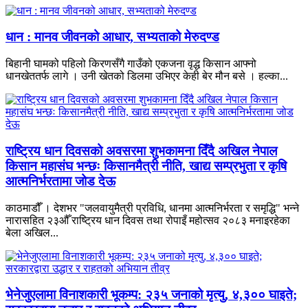
धान : मानव जीवनको आधार, सभ्यताको मेरुदण्ड
बिहानी घामको पहिलो किरणसँगै गाउँको एकजना वृद्ध किसान आफ्नो
धानखेततर्फ लागे । उनी खेतको डिलमा उभिएर केही बेर मौन बसे । हल्का...
राष्ट्रिय धान दिवसको अवसरमा शुभकामना दिँदै अखिल नेपाल
किसान महासंघ भन्छः किसानमैत्री नीति, खाद्य सम्प्रभुता र कृषि
आत्मनिर्भरतामा जोड देऊ
काठमाडौँ । देशभर "जलवायुमैत्री प्रविधि, धानमा आत्मनिर्भरता र समृद्धि" भन्ने
नारासहित २३औँ राष्ट्रिय धान दिवस तथा रोपाइँ महोत्सव २०८३ मनाइरहेका
बेला अखिल...
भेनेजुएलामा विनाशकारी भूकम्प: २३५ जनाको मृत्यु, ४,३०० घाइते;