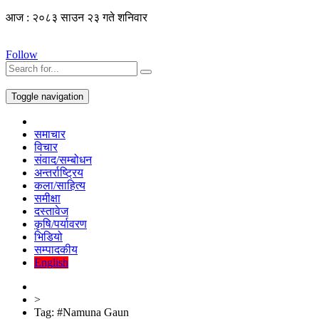
आज : २०८३ साउन २३ गते शनिवार
Follow
Toggle navigation
समाचार
विचार
संवाद/सम्बोधन
अन्तर्राष्ट्रिय
कला/साहित्य
समीक्षा
दस्तावेज
कृषि/पर्यावरण
भिडियो
सम्पादकीय
English
>
Tag:
#Namuna Gaun