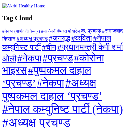
Tag Cloud
#समाजवाद
क. प्रचण्ड
#माओवादी
#भरत पोखरेल
#नेकपा (माओवादी केन्द्र)
#जनयुद्ध
#कविता
#नेपाल
#अध्यक्ष प्रचण्ड
किसान
#प्रधानमन्त्री केपी शर्मा
कम्युनिस्ट पार्टी
#चीन
#कोरोना
#प्रचण्ड
#नेकपा
ओली
#पुष्पकमल दाहाल
भाइरस
#अध्यक्ष
#नेकपा
‘प्रचण्ड’
पुष्पकमल दाहाल ‘प्रचण्ड’
#नेपाल कम्युनिष्ट पार्टी (नेकपा)
#अध्यक्ष प्रचण्ड