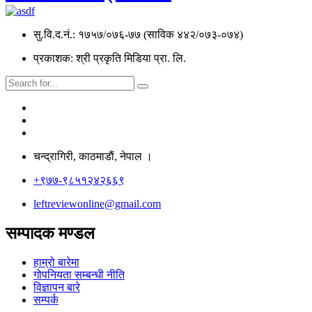
सु.वि.द.नं.: १७५७/०७६-७७ (साविक ४४२/०७३-०७४)
प्रकाशक: श्री प्रकृति मिडिया प्रा. लि.
चन्द्रागिरी, काठमाडाैं, नेपाल ।
+९७७-९८५१२४२६६९
leftreviewonline@gmail.com
सम्पादक मण्डल
हाम्रो बारेमा
गोपनियता सम्बन्धी नीति
विज्ञापन बारे
सम्पर्क