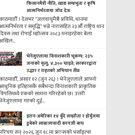
किसानमैत्री नीति, खाद्य सम्प्रभुता र कृषि
आत्मनिर्भरतामा जोड देऊ
काठमाडौँ । देशभर "जलवायुमैत्री प्रविधि, धानमा
आत्मनिर्भरता र समृद्धि" भन्ने नारासहित २३औँ राष्ट्रिय धान
दिवस तथा रोपाइँ महोत्सव २०८३ मनाइरहेका बेला
अखिल...
भेनेजुएलामा विनाशकारी भूकम्प: २३५
जनाको मृत्यु, ४,३०० घाइते; सरकारद्वारा
उद्धार र राहतको अभियान तीव्र
काठमाडौँ, असार १२ (जुन २६) । भेनेजुएलाले आफ्नो
आधुनिक इतिहासकै सबैभन्दा विनाशकारी प्राकृतिक
विपत्तिमध्ये एकको सामना गरिरहेको छ। उत्तरी
भेनेजुएलामा गएको दुई...
इरान-अमेरिका १४ बुँदे सम्झौता र होर्मुजमा
डुबेको साम्राज्यवादी कागजी बाघ
परिचयः सन् २०२६ जुन १८ मा फ्रान्सको भर्साइल्स