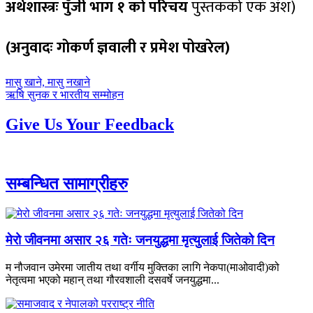
अर्थशास्त्रः पुँजी भाग १ को परिचय
पुस्तकको एक अंश)
(अनुवादः गाेकर्ण ज्ञवाली र प्रमेश पोखरेल)
पछिल्लाे
मासु खाने, मासु नखाने
-
अघिल्लाे
ऋषि सुनक र भारतीय सम्मोहन
-
Give Us Your Feedback
सम्बन्धित सामाग्रीहरु
मेरो जीवनमा असार २६ गतेः जनयुद्धमा मृत्युलाई जितेको दिन
म नौजवान उमेरमा जातीय तथा वर्गीय मुक्तिका लागि नेकपा(माओवादी)को
नेतृत्वमा भएको महान् तथा गौरवशाली दसवर्षे जनयुद्धमा...