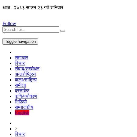
आज : २०८३ साउन २३ गते शनिवार
Follow
Toggle navigation
समाचार
विचार
संवाद/सम्बोधन
अन्तर्राष्ट्रिय
कला/साहित्य
समीक्षा
दस्तावेज
कृषि/पर्यावरण
भिडियो
सम्पादकीय
English
>
विचार