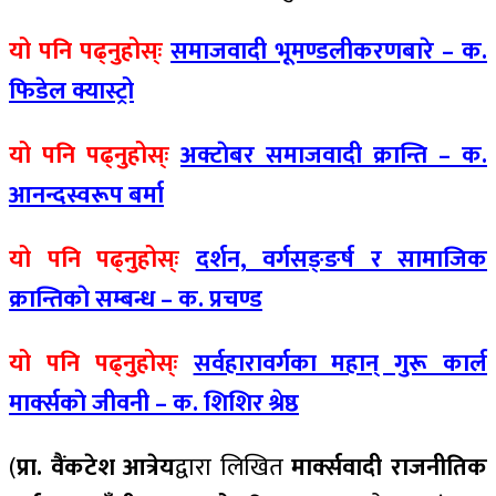
यो पनि पढ्नुहोस्ः
समाजवादी भूमण्डलीकरणबारे – क.
फिडेल क्यास्ट्रो
यो पनि पढ्नुहोस्ः
अक्टाेबर समाजवादी क्रान्ति – क.
आनन्दस्वरूप बर्मा
यो पनि पढ्नुहोस्ः
दर्शन, वर्गसङ्ङर्ष र सामाजिक
क्रान्तिकाे सम्बन्ध – क. प्रचण्ड
यो पनि पढ्नुहोस्ः
सर्वहारावर्गका महान् गुरू कार्ल
मार्क्सकाे जीवनी – क. शिशिर श्रेष्ठ
(
प्रा.
वैंकटेश आत्रेय
द्वारा लिखित
मार्क्सवादी राजनीतिक