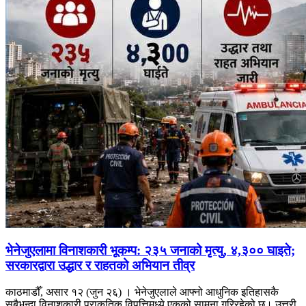
भेनेजुएलामा विनाशकारी भूकम्प: २३५ जनाको मृत्यु, ४,३०० घाइते;
सरकारद्वारा उद्धार र राहतको अभियान तीव्र
काठमाडौँ, असार १२ (जुन २६) । भेनेजुएलाले आफ्नो आधुनिक इतिहासकै
सबैभन्दा विनाशकारी प्राकृतिक विपत्तिमध्ये एकको सामना गरिरहेको छ। उत्तरी