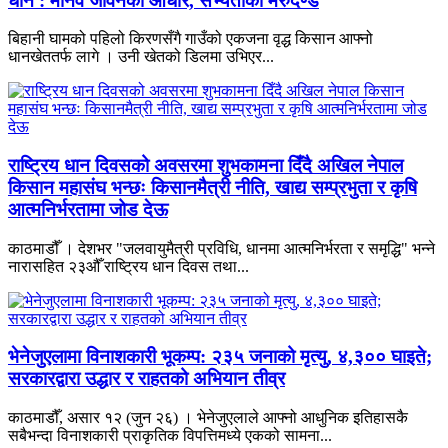
धान : मानव जीवनको आधार, सभ्यताको मेरुदण्ड
बिहानी घामको पहिलो किरणसँगै गाउँको एकजना वृद्ध किसान आफ्नो
धानखेततर्फ लागे । उनी खेतको डिलमा उभिएर...
राष्ट्रिय धान दिवसको अवसरमा शुभकामना दिँदै अखिल नेपाल
किसान महासंघ भन्छः किसानमैत्री नीति, खाद्य सम्प्रभुता र कृषि
आत्मनिर्भरतामा जोड देऊ
काठमाडौँ । देशभर "जलवायुमैत्री प्रविधि, धानमा आत्मनिर्भरता र समृद्धि" भन्ने
नारासहित २३औँ राष्ट्रिय धान दिवस तथा...
भेनेजुएलामा विनाशकारी भूकम्प: २३५ जनाको मृत्यु, ४,३०० घाइते;
सरकारद्वारा उद्धार र राहतको अभियान तीव्र
काठमाडौँ, असार १२ (जुन २६) । भेनेजुएलाले आफ्नो आधुनिक इतिहासकै
सबैभन्दा विनाशकारी प्राकृतिक विपत्तिमध्ये एकको सामना...