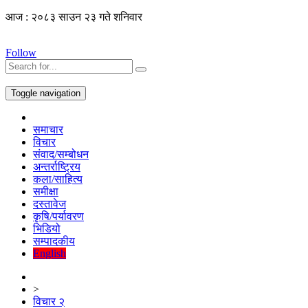
आज : २०८३ साउन २३ गते शनिवार
Follow
Toggle navigation
समाचार
विचार
संवाद/सम्बोधन
अन्तर्राष्ट्रिय
कला/साहित्य
समीक्षा
दस्तावेज
कृषि/पर्यावरण
भिडियो
सम्पादकीय
English
>
विचार २