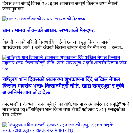
दिवस तथा रोपाइँ दिवस २०८३ को अवसरमा सम्पूर्ण किसान तथा नेपाली
जनसमुदायमा...
धान : मानव जीवनको आधार, सभ्यताको मेरुदण्ड
बिहानी घामको पहिलो किरणसँगै गाउँको एकजना वृद्ध किसान आफ्नो
धानखेततर्फ लागे । उनी खेतको डिलमा उभिएर केही बेर मौन बसे । हल्का...
राष्ट्रिय धान दिवसको अवसरमा शुभकामना दिँदै अखिल नेपाल
किसान महासंघ भन्छः किसानमैत्री नीति, खाद्य सम्प्रभुता र कृषि
आत्मनिर्भरतामा जोड देऊ
काठमाडौँ । देशभर "जलवायुमैत्री प्रविधि, धानमा आत्मनिर्भरता र समृद्धि" भन्ने
नारासहित २३औँ राष्ट्रिय धान दिवस तथा रोपाइँ महोत्सव २०८३ मनाइरहेका
बेला अखिल...