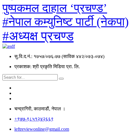
पुष्पकमल दाहाल ‘प्रचण्ड’
#नेपाल कम्युनिष्ट पार्टी (नेकपा)
#अध्यक्ष प्रचण्ड
सु.वि.द.नं.: १७५७/०७६-७७ (साविक ४४२/०७३-०७४)
प्रकाशक: श्री प्रकृति मिडिया प्रा. लि.
चन्द्रागिरी, काठमाडाैं, नेपाल ।
+९७७-९८५१२४२६६९
leftreviewonline@gmail.com