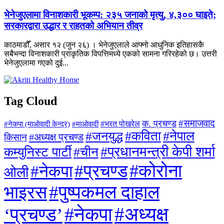
भेनेजुएलामा विनाशकारी भूकम्प: २३५ जनाको मृत्यु, ४,३०० घाइते;
सरकारद्वारा उद्धार र राहतको अभियान तीव्र
काठमाडौँ, असार १२ (जुन २६) । भेनेजुएलाले आफ्नो आधुनिक इतिहासकै
सबैभन्दा विनाशकारी प्राकृतिक विपत्तिमध्ये एकको सामना गरिरहेको छ। उत्तरी
भेनेजुएलामा गएको दुई...
Tag Cloud
#समाजवाद
क. प्रचण्ड
#माओवादी
#भरत पोखरेल
#नेकपा (माओवादी केन्द्र)
#जनयुद्ध
#कविता
#नेपाल
#अध्यक्ष प्रचण्ड
किसान
#प्रधानमन्त्री केपी शर्मा
कम्युनिस्ट पार्टी
#चीन
#कोरोना
#प्रचण्ड
#नेकपा
ओली
#पुष्पकमल दाहाल
भाइरस
#अध्यक्ष
#नेकपा
‘प्रचण्ड’