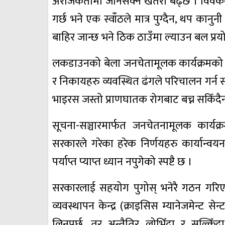
अराजकतामा जानसक्ने खतरा बढ्छ । विवेकको प
गर्छ भने एक स्वाँठले मात्र पुग्दैन, थप कानु
बाहिर जान्छ भने ठिक ठाउँमा ल्याउन बल प्रयोग
लकडाउनको बेला जनचेतामूलक कार्यक्रमको आ
र निकायहरु व्यवस्थित ढंगले परिचालन गर्न सक
भाइरस जस्तो प्राणघातक रोगबाट बच्न सकिँदै
सूचना-सञ्चारमार्फत जनचेतनामूलक कार्यक्र
सरकारले गरेका हरेक निर्णयहरु कार्यान्व
पर्याप्त प्याप्त ध्यान नपुगेको स्पष्टै छ ।
सरकारलाई सहयोग पुगोस् भनेरै गठन गरिएको
व्यवस्थापन केन्द्र (क्राइसिस म्यानेजमेन्ट
लिनुपर्छ, तर अन्तैतिर लोभिँदा र सल्कि