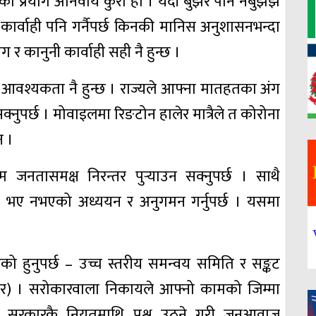
्रयोग अनिवार्य कुरो हो । यदी बुझेर पनि नबुझेझैँ
नी कार्वाही पनि गर्नैपर्छ किनकी मानिस अनुशासनभन्दा
 र कानुनी कार्वाही सही नै हुन्छ ।
वश्यकता नै हुन्छ । राज्यले आफ्ना मातहतका अंग
्नुपर्छ । मोवाइलमा रिङटोन हालेर मात्रैले त कोरोना
न ।
म जनतासमक्ष निरन्तर पुर्‍याउन सक्नुपर्छ । साथै
यन भए नभएको अध्ययन र अनुगमन गर्नुपर्छ । यसमा
 हुनुपर्छ – उच्च स्तरीय समन्वय समिति र सङ्कट
 सेन्टर) । सरोकारवाला निकायले आफ्नो कामको जिम्मा
ँदा सरकारकै नियतमाथि प्रश्न उठ्ने गरी जनआवाज