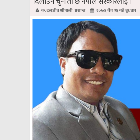
दिलाउने चुनौती छ नेपाल सरकारलाई ।
क. दलजीत श्रीपाली 'प्रशान्त'
२०७६ चैत २६ गते बुधवार