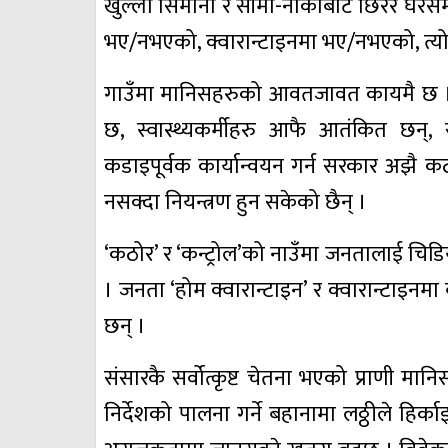
खुल्ला सिमाना र सीमा-नाकाबाट छिरेर घरसम्म
भए/नभएको, क्वारान्टाइनमा भए/नभएको, त्यो प
गाउँमा मानिसहरुको आवतजावत कायमै छ । स
छ, स्वास्थ्यकर्मीहरु आफै आतंकित छन
कडाइपूर्वक कार्यान्वयन गर्न सरकार अझै कठोर
नसक्दा नियन्त्रण हुन सकेको छैन् ।
‘कठोर’ र ‘कन्ट्रोल’को नाउँमा जनतालाई चिडिय
। जनता ‘होम क्वारान्टाइन’ र क्वारान्टाइनम
छन् ।
संसारकै सर्वोत्कृष्ट चेतना भएको प्राणी मा
निर्देशको पालना गर्ने बहानामा लठ्ठीले हिर्क