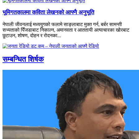
भूमिगतकालमा कविता लेखनको आफ्नै अनुभूति
नेपाली जीवनलाई मध्ययुगको फलामे साङ्लाबाट मुक्त गर्न, बर्बर सामन्ती
सभ्यताको पिँजडाबाट निकाल्न, अमानवता र आततायी अत्याचारका खोरबाट
छुटाउन, शोषण, दोहन र रोदनका...
सम्बन्धित शिर्षक