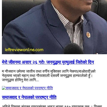
मेरो जीवनमा असार २६ गतेः जनयुद्धमा मृत्युलाई जितेको दिन
म नौजवान उमेरमा जातीय तथा वर्गीय मुक्तिका लागि नेकपा(माओवादी)को
नेतृत्वमा भएको महान् तथा गौरवशाली दसवर्षे जनयुद्धमा हाम्फालेको हुँ।
जनयुद्धमा होमिनु मेरा लागि...
समाजवाद र नेपालको परराष्ट्र नीति
अहिले विश्वमा संयुक्त राष्ट्रसंघमा आबद्ध भएका १९५ राष्ट्रहरू छन् । यिनमा