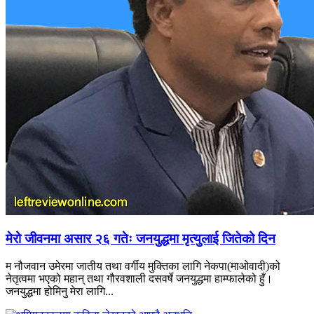
मेरो जीवनमा असार २६ गतेः जनयुद्धमा मृत्युलाई जितेको दिन
म नौजवान उमेरमा जातीय तथा वर्गीय मुक्तिका लागि नेकपा(माओवादी)को
नेतृत्वमा भएको महान् तथा गौरवशाली दसवर्षे जनयुद्धमा हाम्फालेको हुँ।
जनयुद्धमा होमिनु मेरा लागि...