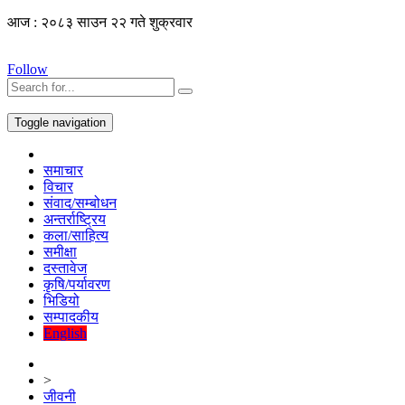
आज : २०८३ साउन २२ गते शुक्रवार
Follow
Toggle navigation
समाचार
विचार
संवाद/सम्बोधन
अन्तर्राष्ट्रिय
कला/साहित्य
समीक्षा
दस्तावेज
कृषि/पर्यावरण
भिडियो
सम्पादकीय
English
>
जीवनी