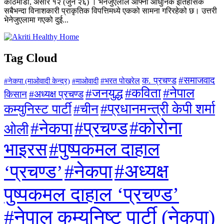
काठमाडौँ, असार १२ (जुन २६) । भेनेजुएलाले आफ्नो आधुनिक इतिहासकै
सबैभन्दा विनाशकारी प्राकृतिक विपत्तिमध्ये एकको सामना गरिरहेको छ। उत्तरी
भेनेजुएलामा गएको दुई...
Tag Cloud
#समाजवाद
क. प्रचण्ड
#माओवादी
#भरत पोखरेल
#नेकपा (माओवादी केन्द्र)
#जनयुद्ध
#कविता
#नेपाल
#अध्यक्ष प्रचण्ड
किसान
#प्रधानमन्त्री केपी शर्मा
कम्युनिस्ट पार्टी
#चीन
#कोरोना
#प्रचण्ड
#नेकपा
ओली
#पुष्पकमल दाहाल
भाइरस
#अध्यक्ष
#नेकपा
‘प्रचण्ड’
पुष्पकमल दाहाल ‘प्रचण्ड’
#नेपाल कम्युनिष्ट पार्टी (नेकपा)