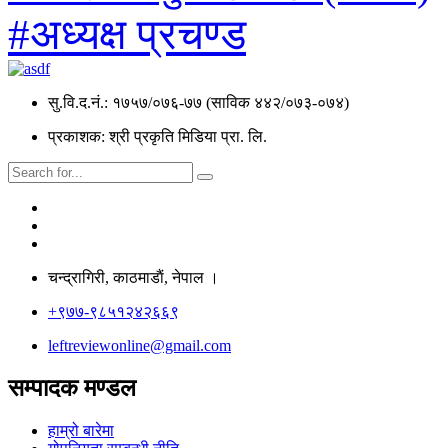
#अध्यक्ष प्रचण्ड
सु.वि.द.नं.: १७५७/०७६-७७ (साविक ४४२/०७३-०७४)
प्रकाशक: श्री प्रकृति मिडिया प्रा. लि.
चन्द्रागिरी, काठमाडाैं, नेपाल ।
+९७७-९८५१२४२६६९
leftreviewonline@gmail.com
सम्पादक मण्डल
हाम्रो बारेमा