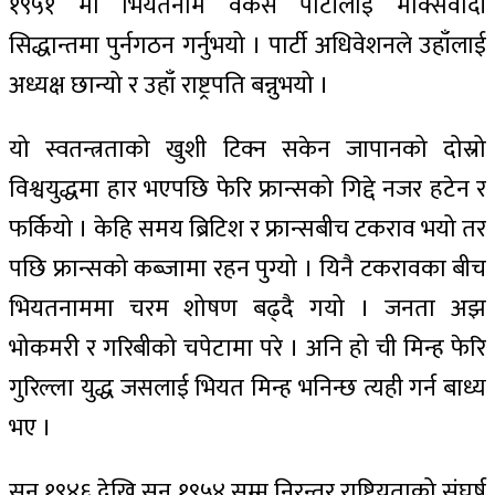
१९५१ मा भियतनाम वर्कर्स पार्टीलाई मार्क्सवादी
सिद्धान्तमा पुर्नगठन गर्नुभयो । पार्टी अधिवेशनले उहाँलाई
अध्यक्ष छान्यो र उहाँ राष्ट्रपति बन्नुभयो ।
यो स्वतन्त्रताको खुशी टिक्न सकेन जापानको दोस्रो
विश्वयुद्धमा हार भएपछि फेरि फ्रान्सको गिद्दे नजर हटेन र
फर्कियो । केहि समय ब्रिटिश र फ्रान्सबीच टकराव भयो तर
पछि फ्रान्सको कब्जामा रहन पुग्यो । यिनै टकरावका बीच
भियतनाममा चरम शोषण बढ्दै गयो । जनता अझ
भोकमरी र गरिबीको चपेटामा परे । अनि हो ची मिन्ह फेरि
गुरिल्ला युद्ध जसलाई भियत मिन्ह भनिन्छ त्यही गर्न बाध्य
भए ।
सन् १९४६ देखि सन् १९५४ सम्म निरन्तर राष्ट्रियताको संघर्ष