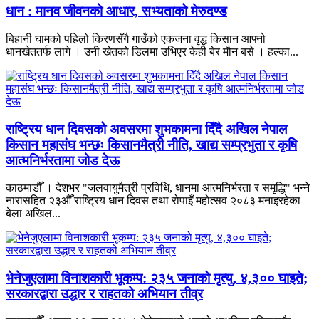
धान : मानव जीवनको आधार, सभ्यताको मेरुदण्ड
बिहानी घामको पहिलो किरणसँगै गाउँको एकजना वृद्ध किसान आफ्नो
धानखेततर्फ लागे । उनी खेतको डिलमा उभिएर केही बेर मौन बसे । हल्का...
राष्ट्रिय धान दिवसको अवसरमा शुभकामना दिँदै अखिल नेपाल
किसान महासंघ भन्छः किसानमैत्री नीति, खाद्य सम्प्रभुता र कृषि
आत्मनिर्भरतामा जोड देऊ
काठमाडौँ । देशभर "जलवायुमैत्री प्रविधि, धानमा आत्मनिर्भरता र समृद्धि" भन्ने
नारासहित २३औँ राष्ट्रिय धान दिवस तथा रोपाइँ महोत्सव २०८३ मनाइरहेका
बेला अखिल...
भेनेजुएलामा विनाशकारी भूकम्प: २३५ जनाको मृत्यु, ४,३०० घाइते;
सरकारद्वारा उद्धार र राहतको अभियान तीव्र