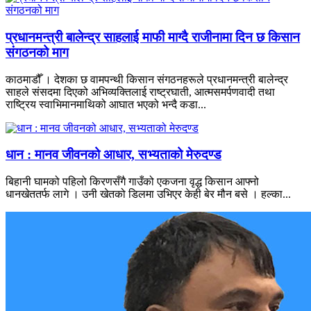
प्रधानमन्त्री बालेन्द्र साहलाई माफी माग्दै राजीनामा दिन छ किसान
संगठनको माग
काठमाडौँ । देशका छ वामपन्थी किसान संगठनहरूले प्रधानमन्त्री बालेन्द्र
साहले संसदमा दिएको अभिव्यक्तिलाई राष्ट्रघाती, आत्मसमर्पणवादी तथा
राष्ट्रिय स्वाभिमानमाथिको आघात भएको भन्दै कडा...
धान : मानव जीवनको आधार, सभ्यताको मेरुदण्ड
बिहानी घामको पहिलो किरणसँगै गाउँको एकजना वृद्ध किसान आफ्नो
धानखेततर्फ लागे । उनी खेतको डिलमा उभिएर केही बेर मौन बसे । हल्का...