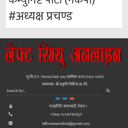
कम्युनिष्ट पार्टी (नेकपा)
#अध्यक्ष प्रचण्ड
सु.वि.द.नं.: १७५७/०७६-७७ (साविक ४४२/०७३-०७४)
प्रकाशक: श्री प्रकृति मिडिया प्रा. लि.
चन्द्रागिरी, काठमाडाैं, नेपाल ।
+९७७-९८५१२४२६६९
leftreviewonline@gmail.com