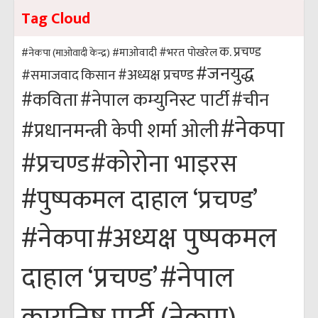
Tag Cloud
क. प्रचण्ड
#भरत पोखरेल
#नेकपा (माओवादी केन्द्र)
#माओवादी
#जनयुद्ध
#अध्यक्ष प्रचण्ड
किसान
#समाजवाद
#कविता
#नेपाल कम्युनिस्ट पार्टी
#चीन
#नेकपा
#प्रधानमन्त्री केपी शर्मा ओली
#कोरोना भाइरस
#प्रचण्ड
#पुष्पकमल दाहाल ‘प्रचण्ड’
#अध्यक्ष पुष्पकमल
#नेकपा
#नेपाल
दाहाल ‘प्रचण्ड’