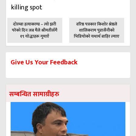
पछिल्लाे
अघिल्लाे
दोरम्बा हत्याकाण्ड – त्यो झरी
वरिष्ठ पत्रकार किशोर श्रेष्ठले
-
-
परेको दिन जब मैले श्रीमतीसँगै
शालिकराम पुडासैनीको
१९ योद्धाहरू गुमाएँ
भिडियोको यथार्थ बाहिर ल्याए
Give Us Your Feedback
सम्बन्धित सामाग्रीहरु