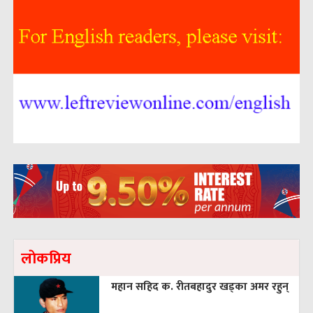
लाेकप्रिय
महान सहिद क. रीतबहादुर खड्‌का अमर रहुन्