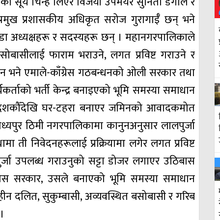
ेको सूर्य चिन्ह लिएर विजयी उपमेयर सुनिता डंगोल र
मुख प्रशासकीय अधिकृत सरोज गुरागाईँ छन् भने
 वडा अध्यक्षहरू र सदस्यहरू छन् । महानगरपालिकाले
बसोबासीलाई फाराम भराउने, लगत प्रविष्ट गराउने र
ैन भने एमाले-काँग्रेस गठबन्धनको ओली सरकार तथा
यकर्ताको भर्ती केन्द्र बनाइएको भूमि समस्या समाधान
 दशकौँदेखि घर-टहरा बनाएर जमिनको आवादकमोत
मध्यपुर ठिमी नगरपालिकामा कानुनअनुसार लालपुर्जा
ामा ती निवेदनहरूलाई प्रक्रियामा लगेर लगत प्रविष्ट
पुर्जा उपलब्ध गराउनुको सट्टा डोजर लगाएर उठिबास
ँग्रेस सरकार, उसले बनाएको भूमि समस्या समाधान
 दलित, सुकुम्बासी, अव्यवस्थित बसोबासी र गरिब
 ।