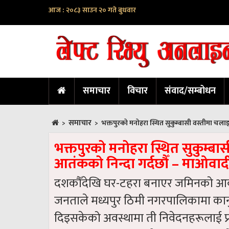
आज : २०८३ साउन २० गते बुधवार
समाचार
विचार
संवाद/सम्बोधन
समाचार
>
>
भक्तपुरको मनोहरा स्थित सुकुम्बासी वस्तीमा च
भक्तपुरको मनोहरा स्थित सुकुम्
आतंकको निन्दा गर्दछौँ – माओवाद
दशकौँदेखि घर-टहरा बनाएर जमिनको आवा
जनताले मध्यपुर ठिमी नगरपालिकामा कानुनअ
दिइसकेको अवस्थामा ती निवेदनहरूलाई प्रक्