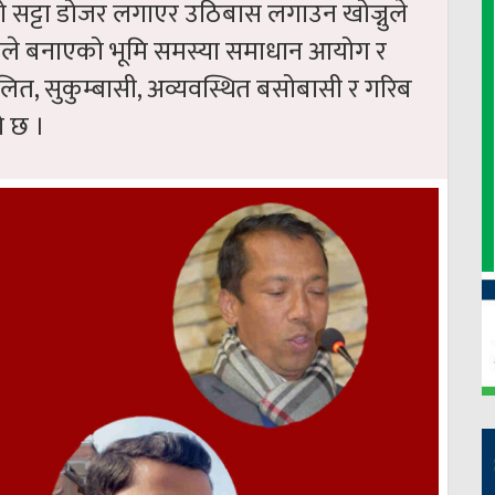
ो सट्टा डोजर लगाएर उठिबास लगाउन खोज्नुले
उसले बनाएको भूमि समस्या समाधान आयोग र
त, सुकुम्बासी, अव्यवस्थित बसोबासी र गरिब
ो छ ।