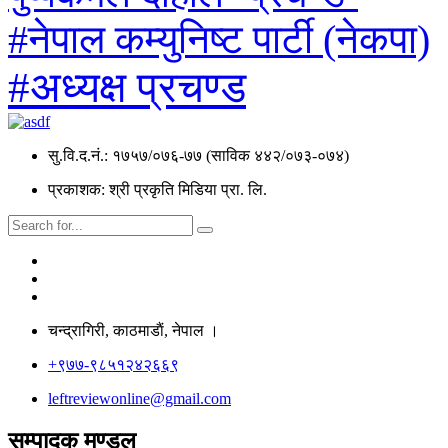
#नेपाल कम्युनिष्ट पार्टी (नेकपा)
#अध्यक्ष प्रचण्ड
सु.वि.द.नं.: १७५७/०७६-७७ (साविक ४४२/०७३-०७४)
प्रकाशक: श्री प्रकृति मिडिया प्रा. लि.
चन्द्रागिरी, काठमाडाैं, नेपाल ।
+९७७-९८५१२४२६६९
leftreviewonline@gmail.com
सम्पादक मण्डल