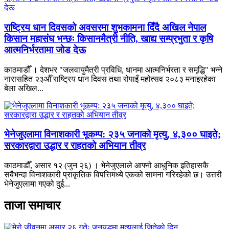
राष्ट्रिय धान दिवसको अवसरमा शुभकामना दिँदै अखिल नेपाल
किसान महासंघ भन्छः किसानमैत्री नीति, खाद्य सम्प्रभुता र कृषि
आत्मनिर्भरतामा जोड देऊ
काठमाडौँ । देशभर "जलवायुमैत्री प्रविधि, धानमा आत्मनिर्भरता र समृद्धि" भन्ने
नारासहित २३औँ राष्ट्रिय धान दिवस तथा रोपाइँ महोत्सव २०८३ मनाइरहेका
बेला अखिल...
भेनेजुएलामा विनाशकारी भूकम्प: २३५ जनाको मृत्यु, ४,३०० घाइते;
सरकारद्वारा उद्धार र राहतको अभियान तीव्र
काठमाडौँ, असार १२ (जुन २६) । भेनेजुएलाले आफ्नो आधुनिक इतिहासकै
सबैभन्दा विनाशकारी प्राकृतिक विपत्तिमध्ये एकको सामना गरिरहेको छ। उत्तरी
भेनेजुएलामा गएको दुई...
ताजा समाचार