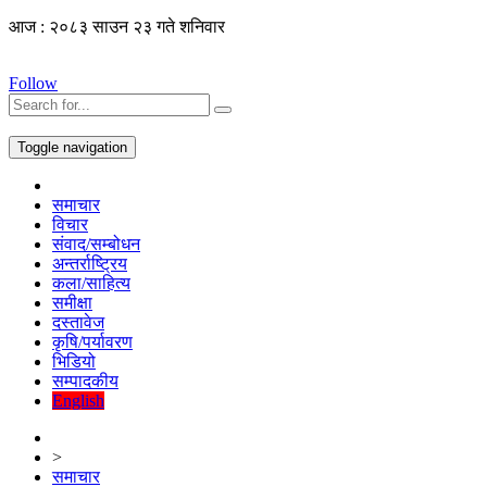
आज : २०८३ साउन २३ गते शनिवार
Follow
Toggle navigation
समाचार
विचार
संवाद/सम्बोधन
अन्तर्राष्ट्रिय
कला/साहित्य
समीक्षा
दस्तावेज
कृषि/पर्यावरण
भिडियो
सम्पादकीय
English
>
समाचार