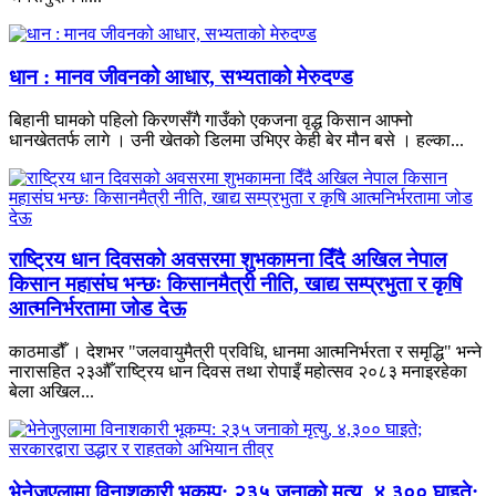
धान : मानव जीवनको आधार, सभ्यताको मेरुदण्ड
बिहानी घामको पहिलो किरणसँगै गाउँको एकजना वृद्ध किसान आफ्नो
धानखेततर्फ लागे । उनी खेतको डिलमा उभिएर केही बेर मौन बसे । हल्का...
राष्ट्रिय धान दिवसको अवसरमा शुभकामना दिँदै अखिल नेपाल
किसान महासंघ भन्छः किसानमैत्री नीति, खाद्य सम्प्रभुता र कृषि
आत्मनिर्भरतामा जोड देऊ
काठमाडौँ । देशभर "जलवायुमैत्री प्रविधि, धानमा आत्मनिर्भरता र समृद्धि" भन्ने
नारासहित २३औँ राष्ट्रिय धान दिवस तथा रोपाइँ महोत्सव २०८३ मनाइरहेका
बेला अखिल...
भेनेजुएलामा विनाशकारी भूकम्प: २३५ जनाको मृत्यु, ४,३०० घाइते;