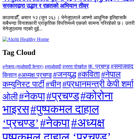
सरकारद्वारा उद्धार र राहतको अभियान तीव्र
काठमाडौँ, असार १२ (जुन २६) । भेनेजुएलाले आफ्नो आधुनिक इतिहासकै
सबैभन्दा विनाशकारी प्राकृतिक विपत्तिमध्ये एकको सामना गरिरहेको छ। उत्तरी
भेनेजुएलामा गएको दुई...
Tag Cloud
#समाजवाद
क. प्रचण्ड
#माओवादी
#भरत पोखरेल
#नेकपा (माओवादी केन्द्र)
#जनयुद्ध
#कविता
#नेपाल
#अध्यक्ष प्रचण्ड
किसान
#प्रधानमन्त्री केपी शर्मा
कम्युनिस्ट पार्टी
#चीन
#कोरोना
#प्रचण्ड
#नेकपा
ओली
#पुष्पकमल दाहाल
भाइरस
#अध्यक्ष
#नेकपा
‘प्रचण्ड’
पुष्पकमल दाहाल ‘प्रचण्ड’