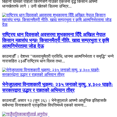
बिहानी घामको पहिलो किरणसँगै गाउँको एकजना वृद्ध किसान आफ्नो
धानखेततर्फ लागे । उनी खेतको डिलमा उभिएर...
राष्ट्रिय धान दिवसको अवसरमा शुभकामना दिँदै अखिल नेपाल
किसान महासंघ भन्छः किसानमैत्री नीति, खाद्य सम्प्रभुता र कृषि
आत्मनिर्भरतामा जोड देऊ
काठमाडौँ । देशभर "जलवायुमैत्री प्रविधि, धानमा आत्मनिर्भरता र समृद्धि" भन्ने
नारासहित २३औँ राष्ट्रिय धान दिवस तथा...
भेनेजुएलामा विनाशकारी भूकम्प: २३५ जनाको मृत्यु, ४,३०० घाइते;
सरकारद्वारा उद्धार र राहतको अभियान तीव्र
काठमाडौँ, असार १२ (जुन २६) । भेनेजुएलाले आफ्नो आधुनिक इतिहासकै
सबैभन्दा विनाशकारी प्राकृतिक विपत्तिमध्ये एकको सामना...