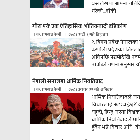
यस लेखमा आफ्ना गतिविधि
गरेको...
बाँकी
गौरा पर्वः एक ऐतिहासिक भौतिकवादी दृष्टिकोण
क. रामराज रेग्मी
२०८१ भदौ ६ गते बिहीवार
१. विषय प्रवेशः नेपालका 
कर्णाली प्रदेशका जिल्ल
अघिपछि पञ्चमीदेखि नवमी
पात्रोको गणनाअनुसार यो प
नेपाली समाजमा धार्मिक नियतिवाद
क. रामराज रेग्मी
२०८१ असार २२ गते शनिवार
धार्मिक नियतिवादले जगत
विचारलाई अदृश्य ईश्वरीय 
यहुदी, हिन्दु जस्ता वि
धार्मिक नियतिवादले मानि
हुँदैन भन्ने विचार अघि...
बा