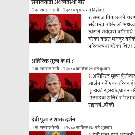
समाजवादी अर्थव्यवस्था बारे
क. रामराज रेग्मी
२०८० पुस ५ गते बिहीवार
१. समाज विकासको चरणम
सबैभन्दा पछिल्लो अर्थव्य
त्यसले सर्वहारा वर्गमा
गरेका बखत मजदुर वर्गक
परिकल्पना गरेका थिए। त
अतिरिक्त मूल्य के हो ?
क. रामराज रेग्मी
२०८० कात्तिक २९ गते बुधवार
१. अतिरिक्त मूल्य पुँजी
आर्जन गर्ने एक तरिका हो।
मूल्यको रहस्योद्घाटन ग
‘उत्पादक शक्ति’ र ‘उत्पा
सङ्घर्ष...
बाँकी
देवी पूजा र शाक्त दर्शन
क. रामराज रेग्मी
२०८० कात्तिक १७ गते शुक्रवार