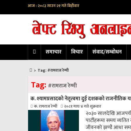
आज : २०८३ साउन २१ गते बिहीवार
समाचार
विचार
संवाद/सम्बोधन
>
Tag:
#रामराज रेग्मी
Tag:
#रामराज रेग्मी
क. श्यामप्रसादको नेतृत्वमा दुई दशकको राजनीतिक यात
क. रामराज रेग्मी
२०८१ माघ ४ गते शुक्रवार
२०३० सालदेखि आजपर्यन्त
पार्टीहरूमा समय व्यतित 
जीवनको झण्डै आधा समय क