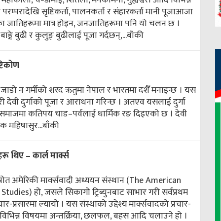
ती, महाकाली, चण्डीमाई, शितला, मनकामना, गुह्येश्वरी आदि विभिन्न
रम्परादेखि सृष्टिकर्ता, पालनकर्ता र संहारकर्ता मानी पूजाआजा
लका जातिहरूमा मात्र होइन, जनजातिहरूमा पनि यो चलन छ ।
ङ्गे बुढी र कुलुङ् बुढीलाई पूजा गर्दछन्,...
बाँकी
्टिकोण
न जाडो न गर्मीको शरद ऋतुमा नेपाल र भारतमा दशैँ मनाइन्छ । यस
 देवी दुर्गाको पूजा र आराधना गरिन्छ । अतएव यसलाई दुर्गा
रो समाजमा कतिपय चाड–पर्वलाई धार्मिक रङ दिइएको छ । देवी
यक महिषासुर...
बाँकी
ू थिए – कार्ल मार्क्स
ख स्रोत अमेरिकी मार्क्सवादी अध्ययन संस्थान (The American
Studies) हो, जसले सिकागो ट्रिब्युनबाट साभार गरी सर्वप्रथम
र-प्रसारमा ल्यायो । यस संस्थाको उद्देश्य मार्क्सवादको प्रचार-
न्धी विभिन्न विषयमा अन्तर्क्रिया, छलफल, बहस आदि चलाउने हो ।