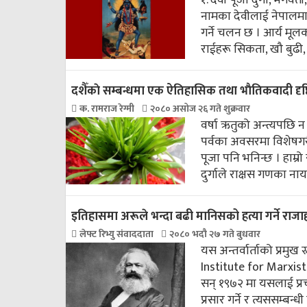
१. देवी पूजा दुर्गा, भगव
नामका देवीलाई नेपालमा प
गर्ने चलन छ । आर्य मू
राईहरू सिकता, खौ बुढी, बा
दशैँकाे सम्बन्धमा एक ऐतिहासिक तथा भाैतिकवादी दृष
क. रामराज रेग्मी
२०८० असोज २६ गते शुक्रवार
वर्षा ऋतुको अन्त्यपछि 
पर्वका अवसरमा विशेषगरी
पूजा पनि भनिन्छ । हाम्
दुर्गाले राक्षस गणका ना
इतिहासमा अरूले भन्दा बढी मानिसको हत्या गर्ने राजाहर
लेफ्ट रिभ्यु संवाददाता
२०८० भदौ २७ गते बुधवार
यस अन्तर्वार्ताको प्रमु
Institute for Marxist 
सन् १९७२ मा यसलाई प्रचा
प्रसार गर्ने र त्यससम्ब