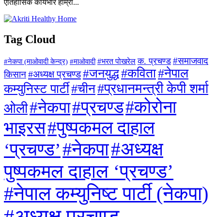
ऐतिहासिक कार्यभार हाम्रा...
Tag Cloud
#समाजवाद
क. प्रचण्ड
#माओवादी
#भरत पोखरेल
#नेकपा (माओवादी केन्द्र)
#जनयुद्ध
#कविता
#नेपाल
#अध्यक्ष प्रचण्ड
किसान
#प्रधानमन्त्री केपी शर्मा
कम्युनिस्ट पार्टी
#चीन
#कोरोना
#प्रचण्ड
#नेकपा
ओली
#पुष्पकमल दाहाल
भाइरस
#अध्यक्ष
#नेकपा
‘प्रचण्ड’
पुष्पकमल दाहाल ‘प्रचण्ड’
#नेपाल कम्युनिष्ट पार्टी (नेकपा)
#अध्यक्ष प्रचण्ड