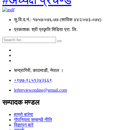
सु.वि.द.नं.: १७५७/०७६-७७ (साविक ४४२/०७३-०७४)
प्रकाशक: श्री प्रकृति मिडिया प्रा. लि.
चन्द्रागिरी, काठमाडाैं, नेपाल ।
+९७७-९८५१२४२६६९
leftreviewonline@gmail.com
सम्पादक मण्डल
हाम्रो बारेमा
गोपनियता सम्बन्धी नीति
विज्ञापन बारे