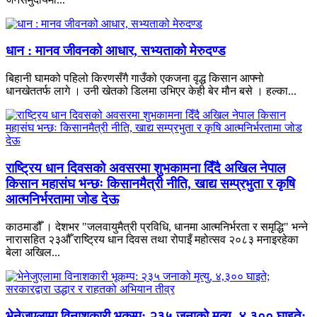
धान : मानव जीवनको आधार, सभ्यताको मेरुदण्ड
बिहानी घामको पहिलो किरणसँगै गाउँको एकजना वृद्ध किसान आफ्नो
धानखेततर्फ लागे । उनी खेतको डिलमा उभिएर केही बेर मौन बसे । हल्का...
राष्ट्रिय धान दिवसको अवसरमा शुभकामना दिँदै अखिल नेपाल
किसान महासंघ भन्छः किसानमैत्री नीति, खाद्य सम्प्रभुता र कृषि
आत्मनिर्भरतामा जोड देऊ
काठमाडौँ । देशभर "जलवायुमैत्री प्रविधि, धानमा आत्मनिर्भरता र समृद्धि" भन्ने
नारासहित २३औँ राष्ट्रिय धान दिवस तथा रोपाइँ महोत्सव २०८३ मनाइरहेका
बेला अखिल...
भेनेजुएलामा विनाशकारी भूकम्प: २३५ जनाको मृत्यु, ४,३०० घाइते;