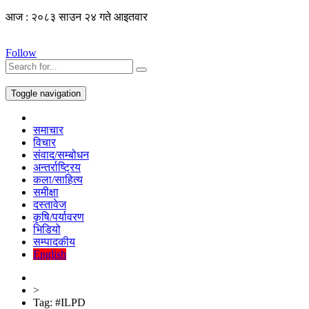
आज : २०८३ साउन २४ गते आइतवार
Follow
Toggle navigation
समाचार
विचार
संवाद/सम्बोधन
अन्तर्राष्ट्रिय
कला/साहित्य
समीक्षा
दस्तावेज
कृषि/पर्यावरण
भिडियो
सम्पादकीय
English
>
Tag:
#ILPD