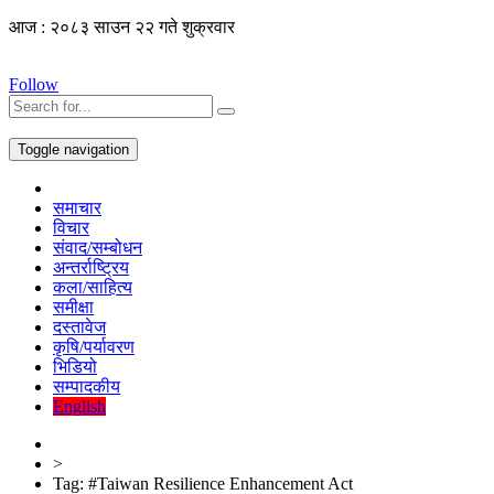
आज : २०८३ साउन २२ गते शुक्रवार
Follow
Toggle navigation
समाचार
विचार
संवाद/सम्बोधन
अन्तर्राष्ट्रिय
कला/साहित्य
समीक्षा
दस्तावेज
कृषि/पर्यावरण
भिडियो
सम्पादकीय
English
>
Tag:
#Taiwan Resilience Enhancement Act