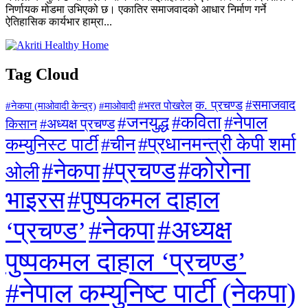
निर्णायक मोडमा उभिएको छ। एकातिर समाजवादको आधार निर्माण गर्ने
ऐतिहासिक कार्यभार हाम्रा...
Tag Cloud
#समाजवाद
क. प्रचण्ड
#माओवादी
#भरत पोखरेल
#नेकपा (माओवादी केन्द्र)
#जनयुद्ध
#कविता
#नेपाल
#अध्यक्ष प्रचण्ड
किसान
#प्रधानमन्त्री केपी शर्मा
कम्युनिस्ट पार्टी
#चीन
#कोरोना
#प्रचण्ड
#नेकपा
ओली
#पुष्पकमल दाहाल
भाइरस
#अध्यक्ष
#नेकपा
‘प्रचण्ड’
पुष्पकमल दाहाल ‘प्रचण्ड’
#नेपाल कम्युनिष्ट पार्टी (नेकपा)