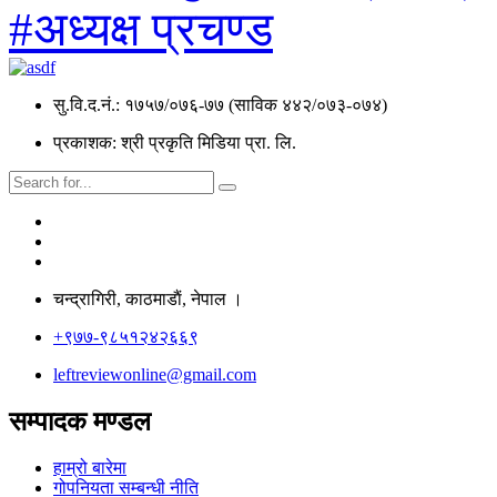
#अध्यक्ष प्रचण्ड
सु.वि.द.नं.: १७५७/०७६-७७ (साविक ४४२/०७३-०७४)
प्रकाशक: श्री प्रकृति मिडिया प्रा. लि.
चन्द्रागिरी, काठमाडाैं, नेपाल ।
+९७७-९८५१२४२६६९
leftreviewonline@gmail.com
सम्पादक मण्डल
हाम्रो बारेमा
गोपनियता सम्बन्धी नीति