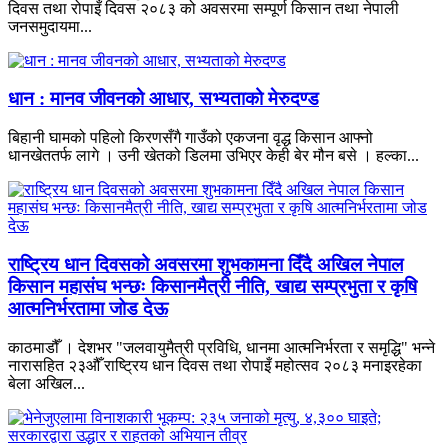
दिवस तथा रोपाइँ दिवस २०८३ को अवसरमा सम्पूर्ण किसान तथा नेपाली
जनसमुदायमा...
धान : मानव जीवनको आधार, सभ्यताको मेरुदण्ड
बिहानी घामको पहिलो किरणसँगै गाउँको एकजना वृद्ध किसान आफ्नो
धानखेततर्फ लागे । उनी खेतको डिलमा उभिएर केही बेर मौन बसे । हल्का...
राष्ट्रिय धान दिवसको अवसरमा शुभकामना दिँदै अखिल नेपाल
किसान महासंघ भन्छः किसानमैत्री नीति, खाद्य सम्प्रभुता र कृषि
आत्मनिर्भरतामा जोड देऊ
काठमाडौँ । देशभर "जलवायुमैत्री प्रविधि, धानमा आत्मनिर्भरता र समृद्धि" भन्ने
नारासहित २३औँ राष्ट्रिय धान दिवस तथा रोपाइँ महोत्सव २०८३ मनाइरहेका
बेला अखिल...