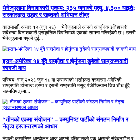
भेनेजुएलामा विनाशकारी भूकम्प: २३५ जनाको मृत्यु, ४,३०० घाइते;
सरकारद्वारा उद्धार र राहतको अभियान तीव्र
काठमाडौँ, असार १२ (जुन २६) । भेनेजुएलाले आफ्नो आधुनिक इतिहासकै
सबैभन्दा विनाशकारी प्राकृतिक विपत्तिमध्ये एकको सामना गरिरहेको छ। उत्तरी
भेनेजुएलामा गएको दुई...
इरान-अमेरिका १४ बुँदे सम्झौता र होर्मुजमा डुबेको साम्राज्यवादी
कागजी बाघ
परिचयः सन् २०२६ जुन १८ मा फ्रान्सको भर्साइल्स दरबारमा अमेरिकी
राष्ट्रपति डोनाल्ड ट्रम्प र इरानी राष्ट्रपति मसुद पेजेश्कियान बिच चौध बुँदे
सहमतिपत्रमा...
“तीनको एकमा संयोजन” – कम्युनिष्ट पार्टीको संगठन निर्माण र
नेतृत्व हस्तान्तरणको आधार
नेपाली कम्युनिष्ट आन्दोलन आज आफ्नो इतिहासको एक अत्यन्तै संवेदनशील र