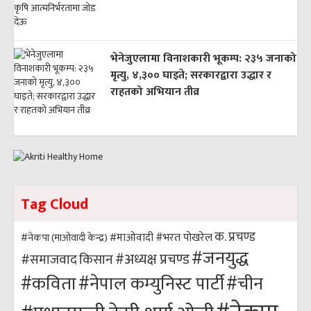
भेनेजुएलामा विनाशकारी भूकम्प: २३५ जनाको
मृत्यु, ४,३०० घाइते; सरकारद्वारा उद्धार र
राहतको अभियान तीव्र
Tag Cloud
क. प्रचण्ड
#भरत पोखरेल
#नेकपा (माओवादी केन्द्र)
#माओवादी
#जनयुद्ध
#अध्यक्ष प्रचण्ड
किसान
#समाजवाद
#कविता
#नेपाल कम्युनिस्ट पार्टी
#चीन