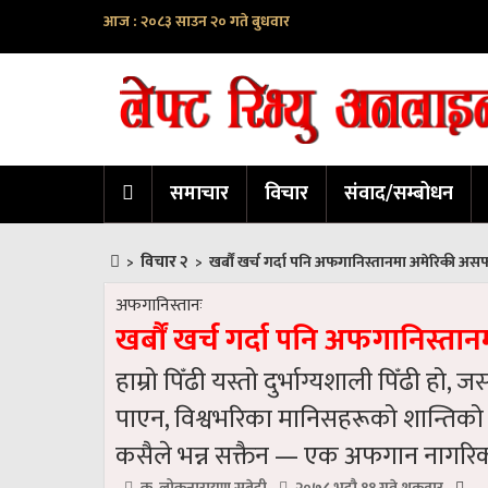
आज : २०८३ साउन २० गते बुधवार
समाचार
विचार
संवाद/सम्बोधन
विचार २
>
>
खर्बौं खर्च गर्दा पनि अफगानिस्तानमा अमेरिकी अ
अफगानिस्तानः
खर्बौं खर्च गर्दा पनि अफगानिस्
हाम्रो पिँढी यस्तो दुर्भाग्यशाली पिँढी ह
पाएन, विश्वभरिका मानिसहरूको शान्तिको प्
कसैले भन्न सक्तैन — एक अफगान नागरि
क. लोकनारायण सुबेदी
२०७८ भदौ ११ गते शुक्रवार