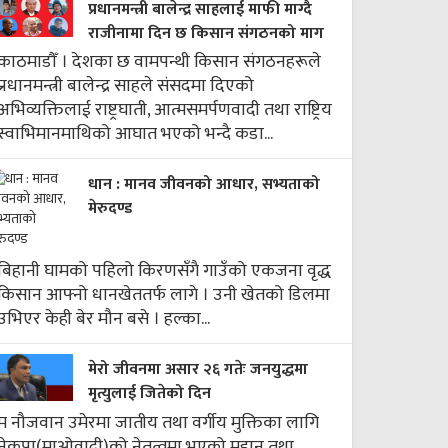
प्रधानमन्त्री बालेन्द्र साहलाई माफी माग्दै
राजीनामा दिन छ किसान संगठनको माग
काठमाडौँ । देशका छ वामपन्थी किसान संगठनहरूले
प्रधानमन्त्री बालेन्द्र साहले संसदमा दिएको
अभिव्यक्तिलाई राष्ट्रघाती, आत्मसमर्पणवादी तथा राष्ट्रिय
स्वाभिमानमाथिको आघात भएको भन्दै कडा...
धान : मानव जीवनको आधार, सभ्यताको
मेरुदण्ड
बिहानी घामको पहिलो किरणसँगै गाउँको एकजना वृद्ध
किसान आफ्नो धानखेततर्फ लागे । उनी खेतको डिलमा
उभिएर केही बेर मौन बसे । हल्का...
मेरो जीवनमा असार २६ गतेः जनयुद्धमा
मृत्युलाई जितेको दिन
म नौजवान उमेरमा जातीय तथा वर्गीय मुक्तिका लागि
नेकपा(माओवादी)को नेतृत्वमा भएको महान् तथा