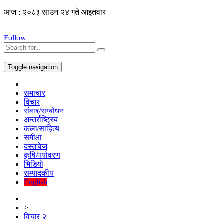
आज : २०८३ साउन २४ गते आइतवार
Follow
Toggle navigation
समाचार
विचार
संवाद/सम्बोधन
अन्तर्राष्ट्रिय
कला/साहित्य
समीक्षा
दस्तावेज
कृषि/पर्यावरण
भिडियो
सम्पादकीय
English
>
विचार २