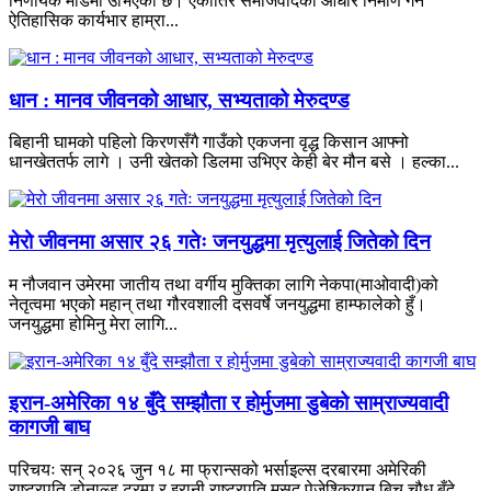
निर्णायक मोडमा उभिएको छ। एकातिर समाजवादको आधार निर्माण गर्ने
ऐतिहासिक कार्यभार हाम्रा...
धान : मानव जीवनको आधार, सभ्यताको मेरुदण्ड
बिहानी घामको पहिलो किरणसँगै गाउँको एकजना वृद्ध किसान आफ्नो
धानखेततर्फ लागे । उनी खेतको डिलमा उभिएर केही बेर मौन बसे । हल्का...
मेरो जीवनमा असार २६ गतेः जनयुद्धमा मृत्युलाई जितेको दिन
म नौजवान उमेरमा जातीय तथा वर्गीय मुक्तिका लागि नेकपा(माओवादी)को
नेतृत्वमा भएको महान् तथा गौरवशाली दसवर्षे जनयुद्धमा हाम्फालेको हुँ।
जनयुद्धमा होमिनु मेरा लागि...
इरान-अमेरिका १४ बुँदे सम्झौता र होर्मुजमा डुबेको साम्राज्यवादी
कागजी बाघ
परिचयः सन् २०२६ जुन १८ मा फ्रान्सको भर्साइल्स दरबारमा अमेरिकी
राष्ट्रपति डोनाल्ड ट्रम्प र इरानी राष्ट्रपति मसुद पेजेश्कियान बिच चौध बुँदे