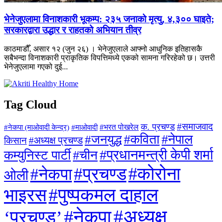
भेनेजुएलामा विनाशकारी भूकम्प: २३५ जनाको मृत्यु, ४,३०० घाइते;
सरकारद्वारा उद्धार र राहतको अभियान तीव्र
काठमाडौँ, असार १२ (जुन २६) । भेनेजुएलाले आफ्नो आधुनिक इतिहासकै
सबैभन्दा विनाशकारी प्राकृतिक विपत्तिमध्ये एकको सामना गरिरहेको छ। उत्तरी
भेनेजुएलामा गएको दुई...
Tag Cloud
#समाजवाद
क. प्रचण्ड
#माओवादी
#भरत पोखरेल
#नेकपा (माओवादी केन्द्र)
#जनयुद्ध
#कविता
#नेपाल
#अध्यक्ष प्रचण्ड
किसान
#प्रधानमन्त्री केपी शर्मा
कम्युनिस्ट पार्टी
#चीन
#कोरोना
#प्रचण्ड
#नेकपा
ओली
#पुष्पकमल दाहाल
भाइरस
#अध्यक्ष
#नेकपा
‘प्रचण्ड’