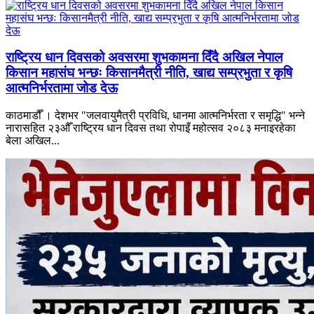
राष्ट्रिय धान दिवसको अवसरमा शुभकामना दिँदै अखिल नेपाल
किसान महासंघ भन्छः किसानमैत्री नीति, खाद्य सम्प्रभुता र कृषि
आत्मनिर्भरतामा जोड देऊ
काठमाडौँ । देशभर "जलवायुमैत्री प्रविधि, धानमा आत्मनिर्भरता र समृद्धि" भन्ने
नारासहित २३औँ राष्ट्रिय धान दिवस तथा रोपाइँ महोत्सव २०८३ मनाइरहेका
बेला अखिल...