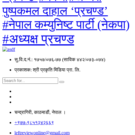
पुष्पकमल दाहाल ‘प्रचण्ड’
#नेपाल कम्युनिष्ट पार्टी (नेकपा)
#अध्यक्ष प्रचण्ड
सु.वि.द.नं.: १७५७/०७६-७७ (साविक ४४२/०७३-०७४)
प्रकाशक: श्री प्रकृति मिडिया प्रा. लि.
चन्द्रागिरी, काठमाडाैं, नेपाल ।
+९७७-९८५१२४२६६९
leftreviewonline@gmail.com