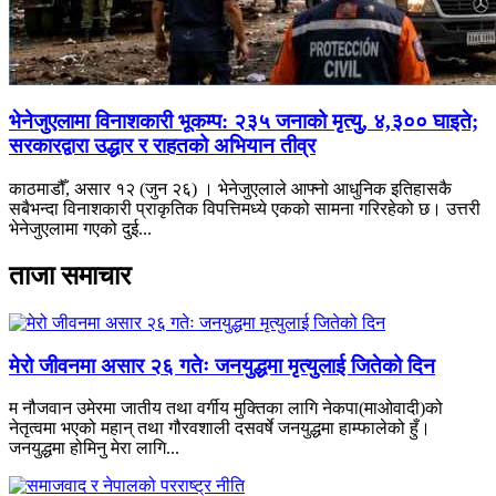
भेनेजुएलामा विनाशकारी भूकम्प: २३५ जनाको मृत्यु, ४,३०० घाइते;
सरकारद्वारा उद्धार र राहतको अभियान तीव्र
काठमाडौँ, असार १२ (जुन २६) । भेनेजुएलाले आफ्नो आधुनिक इतिहासकै
सबैभन्दा विनाशकारी प्राकृतिक विपत्तिमध्ये एकको सामना गरिरहेको छ। उत्तरी
भेनेजुएलामा गएको दुई...
ताजा समाचार
मेरो जीवनमा असार २६ गतेः जनयुद्धमा मृत्युलाई जितेको दिन
म नौजवान उमेरमा जातीय तथा वर्गीय मुक्तिका लागि नेकपा(माओवादी)को
नेतृत्वमा भएको महान् तथा गौरवशाली दसवर्षे जनयुद्धमा हाम्फालेको हुँ।
जनयुद्धमा होमिनु मेरा लागि...