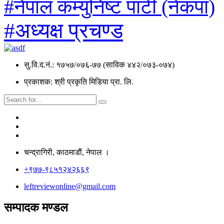
#नेपाल कम्युनिष्ट पार्टी (नेकपा)
#अध्यक्ष प्रचण्ड
सु.वि.द.नं.: १७५७/०७६-७७ (साविक ४४२/०७३-०७४)
प्रकाशक: श्री प्रकृति मिडिया प्रा. लि.
चन्द्रागिरी, काठमाडाैं, नेपाल ।
+९७७-९८५१२४२६६९
leftreviewonline@gmail.com
सम्पादक मण्डल