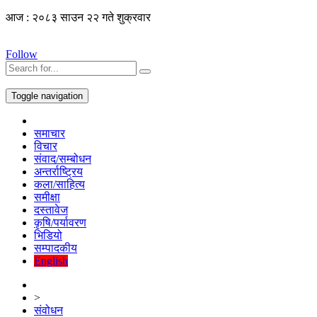
आज : २०८३ साउन २२ गते शुक्रवार
Follow
Toggle navigation
समाचार
विचार
संवाद/सम्बोधन
अन्तर्राष्ट्रिय
कला/साहित्य
समीक्षा
दस्तावेज
कृषि/पर्यावरण
भिडियो
सम्पादकीय
English
>
संवोधन