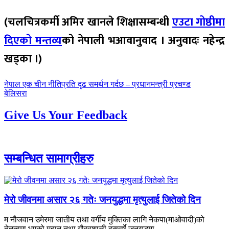
(चलचित्रकर्मी अमिर खानले शिक्षासम्बन्धी
एउटा गोष्ठीमा
दिएको मन्तव्य
को नेपाली भआवानुवाद । अनुवादः नहेन्द्र
खड्का ।)
पछिल्लाे
नेपाल एक चीन नीतिप्रति दृढ समर्थन गर्दछ – प्रधानमन्त्री प्रचण्ड
-
अघिल्लाे
बेलिसरा
-
Give Us Your Feedback
सम्बन्धित सामाग्रीहरु
मेरो जीवनमा असार २६ गतेः जनयुद्धमा मृत्युलाई जितेको दिन
म नौजवान उमेरमा जातीय तथा वर्गीय मुक्तिका लागि नेकपा(माओवादी)को
नेतृत्वमा भएको महान् तथा गौरवशाली दसवर्षे जनयुद्धमा...