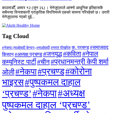
काठमाडौँ, असार १२ (जुन २६) । भेनेजुएलाले आफ्नो आधुनिक इतिहासकै
सबैभन्दा विनाशकारी प्राकृतिक विपत्तिमध्ये एकको सामना गरिरहेको छ। उत्तरी
भेनेजुएलामा गएको दुई...
Tag Cloud
#समाजवाद
क. प्रचण्ड
#माओवादी
#भरत पोखरेल
#नेकपा (माओवादी केन्द्र)
#जनयुद्ध
#कविता
#नेपाल
#अध्यक्ष प्रचण्ड
किसान
#प्रधानमन्त्री केपी शर्मा
कम्युनिस्ट पार्टी
#चीन
#कोरोना
#प्रचण्ड
#नेकपा
ओली
#पुष्पकमल दाहाल
भाइरस
#अध्यक्ष
#नेकपा
‘प्रचण्ड’
पुष्पकमल दाहाल ‘प्रचण्ड’