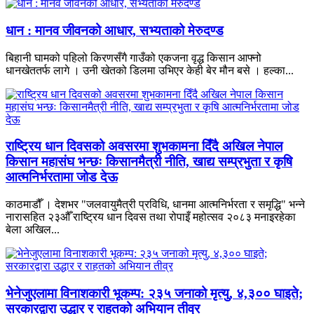
धान : मानव जीवनको आधार, सभ्यताको मेरुदण्ड
बिहानी घामको पहिलो किरणसँगै गाउँको एकजना वृद्ध किसान आफ्नो
धानखेततर्फ लागे । उनी खेतको डिलमा उभिएर केही बेर मौन बसे । हल्का...
राष्ट्रिय धान दिवसको अवसरमा शुभकामना दिँदै अखिल नेपाल
किसान महासंघ भन्छः किसानमैत्री नीति, खाद्य सम्प्रभुता र कृषि
आत्मनिर्भरतामा जोड देऊ
काठमाडौँ । देशभर "जलवायुमैत्री प्रविधि, धानमा आत्मनिर्भरता र समृद्धि" भन्ने
नारासहित २३औँ राष्ट्रिय धान दिवस तथा रोपाइँ महोत्सव २०८३ मनाइरहेका
बेला अखिल...
भेनेजुएलामा विनाशकारी भूकम्प: २३५ जनाको मृत्यु, ४,३०० घाइते;
सरकारद्वारा उद्धार र राहतको अभियान तीव्र