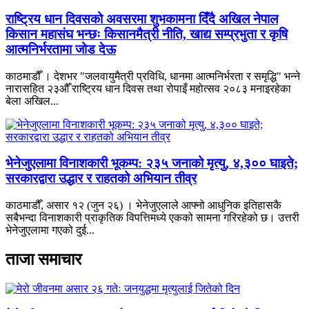
राष्ट्रिय धान दिवसको अवसरमा शुभकामना दिँदै अखिल नेपाल
किसान महासंघ भन्छः किसानमैत्री नीति, खाद्य सम्प्रभुता र कृषि
आत्मनिर्भरतामा जोड देऊ
काठमाडौँ । देशभर "जलवायुमैत्री प्रविधि, धानमा आत्मनिर्भरता र समृद्धि" भन्ने
नारासहित २३औँ राष्ट्रिय धान दिवस तथा रोपाइँ महोत्सव २०८३ मनाइरहेका
बेला अखिल...
भेनेजुएलामा विनाशकारी भूकम्प: २३५ जनाको मृत्यु, ४,३०० घाइते;
सरकारद्वारा उद्धार र राहतको अभियान तीव्र
काठमाडौँ, असार १२ (जुन २६) । भेनेजुएलाले आफ्नो आधुनिक इतिहासकै
सबैभन्दा विनाशकारी प्राकृतिक विपत्तिमध्ये एकको सामना गरिरहेको छ। उत्तरी
भेनेजुएलामा गएको दुई...
ताजा समाचार