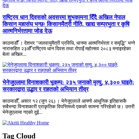
राष्ट्रिय धान दिवसको अवसरमा शुभकामना दिँदै अखिल नेपाल
किसान महासंघ भन्छः किसानमैत्री नीति, खाद्य सम्प्रभुता र कृषि
आत्मनिर्भरतामा जोड देऊ
काठमाडौँ । देशभर "जलवायुमैत्री प्रविधि, धानमा आत्मनिर्भरता र समृद्धि" भन्ने
नारासहित २३औँ राष्ट्रिय धान दिवस तथा रोपाइँ महोत्सव २०८३ मनाइरहेका
बेला अखिल...
भेनेजुएलामा विनाशकारी भूकम्प: २३५ जनाको मृत्यु, ४,३०० घाइते;
सरकारद्वारा उद्धार र राहतको अभियान तीव्र
काठमाडौँ, असार १२ (जुन २६) । भेनेजुएलाले आफ्नो आधुनिक इतिहासकै
सबैभन्दा विनाशकारी प्राकृतिक विपत्तिमध्ये एकको सामना गरिरहेको छ। उत्तरी
भेनेजुएलामा गएको दुई...
Tag Cloud