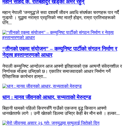
महान सहिद क. रीतबहादुर खड्‌का अमर रहुन्
महान् नेपाली 'जनयुद्ध'ले सवा दशवर्षे जीवन अवधि संघर्षका चरणहरू पार गर्दै
गुजार्‍यो । युद्धमा नराम्रा प्रवृत्तिको नष्ट मात्रै होइन, राम्रा प्रतिभाहरूको
पनि...
“तीनको एकमा संयोजन” – कम्युनिष्ट पार्टीको संगठन निर्माण र
नेतृत्व हस्तान्तरणको आधार
नेपाली कम्युनिष्ट आन्दोलन आज आफ्नो इतिहासको एक अत्यन्तै संवेदनशील र
निर्णायक मोडमा उभिएको छ। एकातिर समाजवादको आधार निर्माण गर्ने
ऐतिहासिक कार्यभार हाम्रा...
धान : मानव जीवनको आधार, सभ्यताको मेरुदण्ड
बिहानी घामको पहिलो किरणसँगै गाउँको एकजना वृद्ध किसान आफ्नो
धानखेततर्फ लागे । उनी खेतको डिलमा उभिएर केही बेर मौन बसे । हल्का...