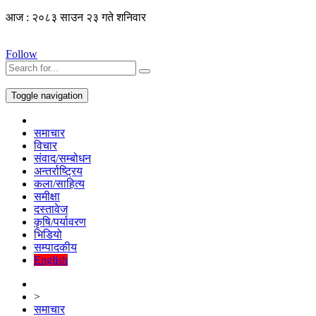
आज : २०८३ साउन २३ गते शनिवार
Follow
Toggle navigation
समाचार
विचार
संवाद/सम्बोधन
अन्तर्राष्ट्रिय
कला/साहित्य
समीक्षा
दस्तावेज
कृषि/पर्यावरण
भिडियो
सम्पादकीय
English
>
समाचार