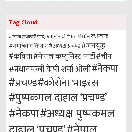
Tag Cloud
क. प्रचण्ड
#भरत पोखरेल
#नेकपा (माओवादी केन्द्र)
#माओवादी
#जनयुद्ध
#अध्यक्ष प्रचण्ड
किसान
#समाजवाद
#कविता
#नेपाल कम्युनिस्ट पार्टी
#चीन
#नेकपा
#प्रधानमन्त्री केपी शर्मा ओली
#कोरोना भाइरस
#प्रचण्ड
#पुष्पकमल दाहाल ‘प्रचण्ड’
#अध्यक्ष पुष्पकमल
#नेकपा
#नेपाल
दाहाल ‘प्रचण्ड’