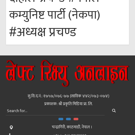
कम्युनिष्ट पार्टी (नेकपा)
#अध्यक्ष प्रचण्ड
सु.वि.द.नं.: १७५७/०७६-७७ (साविक ४४२/०७३-०७४)
प्रकाशक: श्री प्रकृति मिडिया प्रा. लि.
चन्द्रागिरी, काठमाडाैं, नेपाल ।