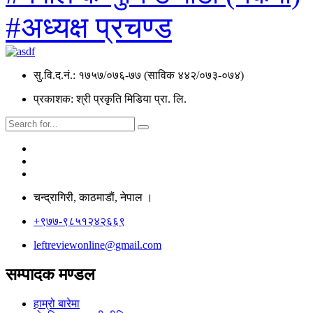
#अध्यक्ष प्रचण्ड
सु.वि.द.नं.: १७५७/०७६-७७ (साविक ४४२/०७३-०७४)
प्रकाशक: श्री प्रकृति मिडिया प्रा. लि.
चन्द्रागिरी, काठमाडाैं, नेपाल ।
+९७७-९८५१२४२६६९
leftreviewonline@gmail.com
सम्पादक मण्डल
हाम्रो बारेमा