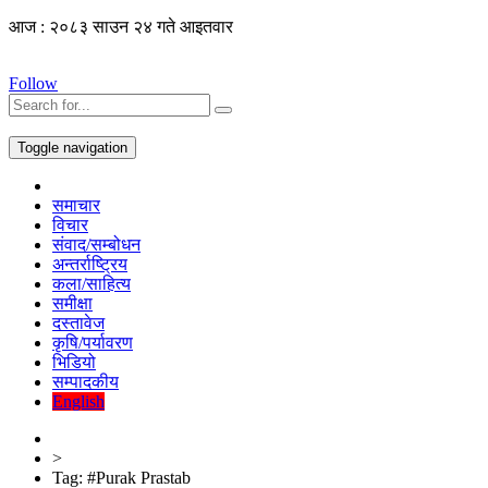
आज : २०८३ साउन २४ गते आइतवार
Follow
Toggle navigation
समाचार
विचार
संवाद/सम्बोधन
अन्तर्राष्ट्रिय
कला/साहित्य
समीक्षा
दस्तावेज
कृषि/पर्यावरण
भिडियो
सम्पादकीय
English
>
Tag:
#Purak Prastab