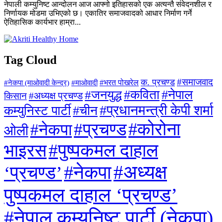
नेपाली कम्युनिष्ट आन्दोलन आज आफ्नो इतिहासको एक अत्यन्तै संवेदनशील र
निर्णायक मोडमा उभिएको छ। एकातिर समाजवादको आधार निर्माण गर्ने
ऐतिहासिक कार्यभार हाम्रा...
Tag Cloud
#समाजवाद
क. प्रचण्ड
#माओवादी
#भरत पोखरेल
#नेकपा (माओवादी केन्द्र)
#जनयुद्ध
#कविता
#नेपाल
#अध्यक्ष प्रचण्ड
किसान
#प्रधानमन्त्री केपी शर्मा
कम्युनिस्ट पार्टी
#चीन
#कोरोना
#प्रचण्ड
#नेकपा
ओली
#पुष्पकमल दाहाल
भाइरस
#अध्यक्ष
#नेकपा
‘प्रचण्ड’
पुष्पकमल दाहाल ‘प्रचण्ड’
#नेपाल कम्युनिष्ट पार्टी (नेकपा)