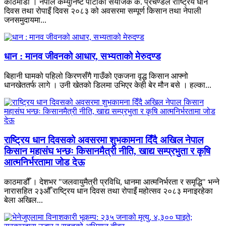
काठमाडौँ । नेपाल कम्युनिष्ट पार्टीका संयोजक क. प्रचण्डले राष्ट्रिय धान
दिवस तथा रोपाइँ दिवस २०८३ को अवसरमा सम्पूर्ण किसान तथा नेपाली
जनसमुदायमा...
धान : मानव जीवनको आधार, सभ्यताको मेरुदण्ड
बिहानी घामको पहिलो किरणसँगै गाउँको एकजना वृद्ध किसान आफ्नो
धानखेततर्फ लागे । उनी खेतको डिलमा उभिएर केही बेर मौन बसे । हल्का...
राष्ट्रिय धान दिवसको अवसरमा शुभकामना दिँदै अखिल नेपाल
किसान महासंघ भन्छः किसानमैत्री नीति, खाद्य सम्प्रभुता र कृषि
आत्मनिर्भरतामा जोड देऊ
काठमाडौँ । देशभर "जलवायुमैत्री प्रविधि, धानमा आत्मनिर्भरता र समृद्धि" भन्ने
नारासहित २३औँ राष्ट्रिय धान दिवस तथा रोपाइँ महोत्सव २०८३ मनाइरहेका
बेला अखिल...